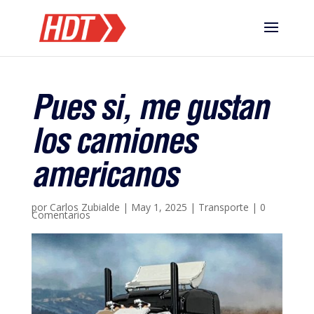
Pues si, me gustan
los camiones
americanos
por
Carlos Zubialde
|
May 1, 2025
|
Transporte
|
0
Comentarios