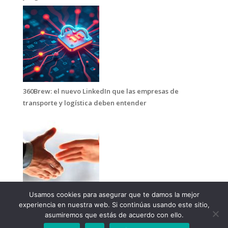
360Brew: el nuevo LinkedIn que las empresas de
transporte y logística deben entender
Usamos cookies para asegurar que te damos la mejor
Te confundes si piensas que una consultoría es para
experiencia en nuestra web. Si continúas usando este sitio,
rebajar el precio del transporte
asumiremos que estás de acuerdo con ello.