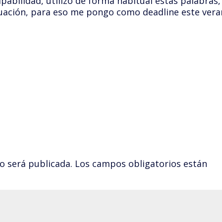
pabilidad, utilizo de forma habitual estas palabras,
tuación, para eso me pongo como deadline este ver
o será publicada.
Los campos obligatorios están