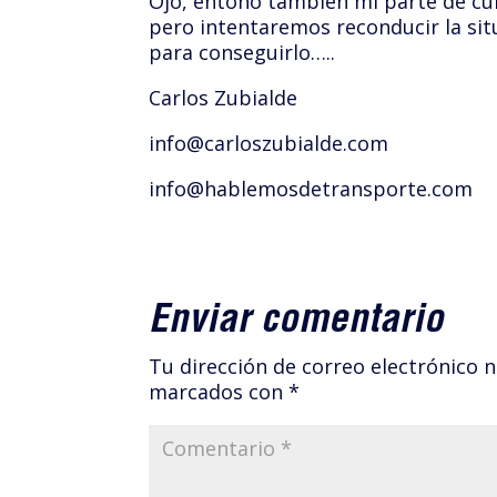
Ojo, entono también mi parte de cul
pero intentaremos reconducir la si
para conseguirlo…..
Carlos Zubialde
info@carloszubialde.com
info@hablemosdetransporte.com
Enviar comentario
Tu dirección de correo electrónico n
marcados con
*