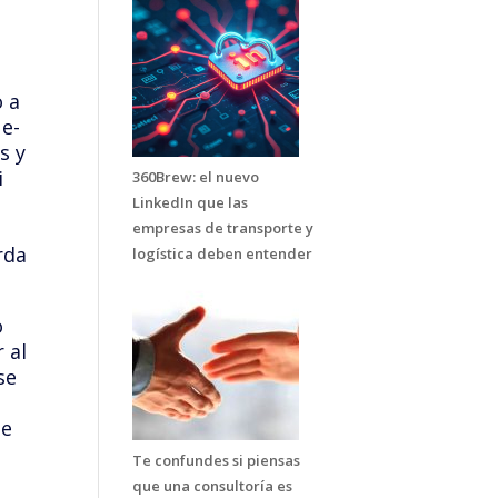
o a
 e-
s y
i
360Brew: el nuevo
LinkedIn que las
empresas de transporte y
rda
logística deben entender
o
 al
se
de
Te confundes si piensas
que una consultoría es