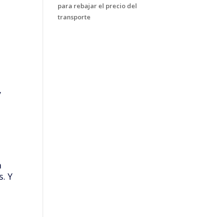
para rebajar el precio del
transporte
y
a
s. Y
,