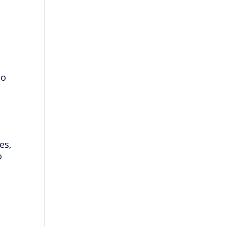
no
es,
o